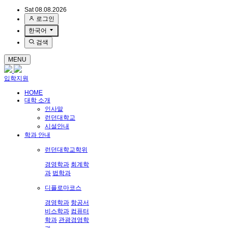
Sat 08.08.2026
로그인
한국어
검색
MENU
입학지원
HOME
대학 소개
인사말
런던대학교
시설안내
학과 안내
런던대학교학위
경영학과
회계학
과
법학과
디플로마코스
경영학과
항공서
비스학과
컴퓨터
학과
관광경영학