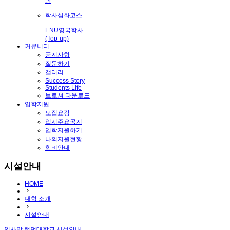
과
학사심화코스
ENU영국학사
(Top-up)
커뮤니티
공지사항
질문하기
갤러리
Success Story
Students Life
브로셔 다운로드
입학지원
모집요강
입시주요공지
입학지원하기
나의지원현황
학비안내
시설안내
HOME
대학 소개
시설안내
인사말
런던대학교
시설안내