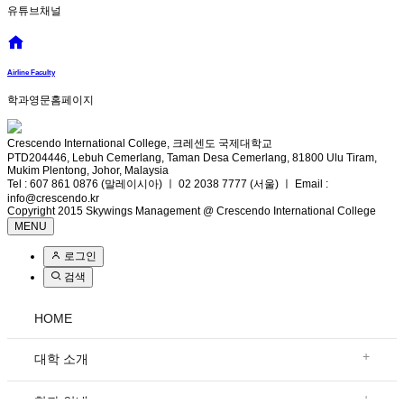
유튜브채널
Airline Faculty
학과영문홈페이지
Crescendo International College, 크레센도 국제대학교
PTD204446, Lebuh Cemerlang, Taman Desa Cemerlang, 81800 Ulu Tiram,
Mukim Plentong, Johor, Malaysia
Tel : 607 861 0876 (말레이시아) ㅣ 02 2038 7777 (서울) ㅣ Email :
info@crescendo.kr
Copyright 2015 Skywings Management @ Crescendo International College
MENU
로그인
검색
HOME
+
대학 소개
+
학과 안내