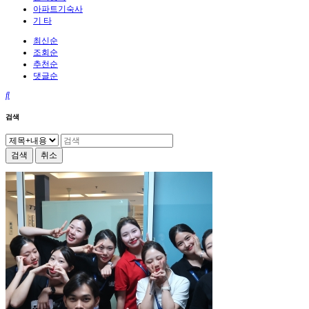
아파트기숙사
기 타
최신순
조회순
추천순
댓글순
검색
검색
취소