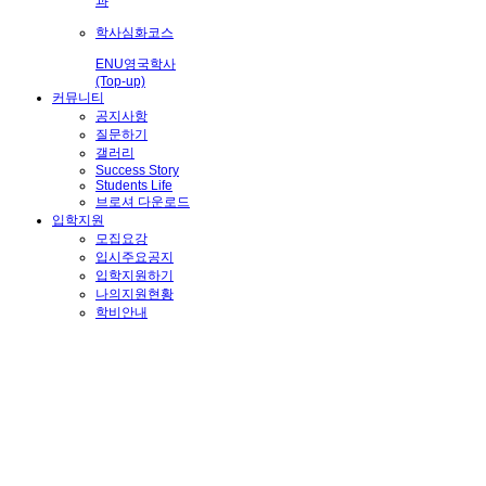
과
학사심화코스
ENU영국학사
(Top-up)
커뮤니티
공지사항
질문하기
갤러리
Success Story
Students Life
브로셔 다운로드
입학지원
모집요강
입시주요공지
입학지원하기
나의지원현황
학비안내