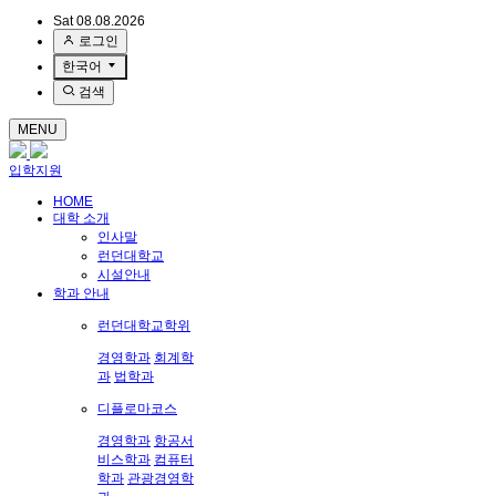
Sat 08.08.2026
로그인
한국어
검색
MENU
입학지원
HOME
대학 소개
인사말
런던대학교
시설안내
학과 안내
런던대학교학위
경영학과
회계학
과
법학과
디플로마코스
경영학과
항공서
비스학과
컴퓨터
학과
관광경영학