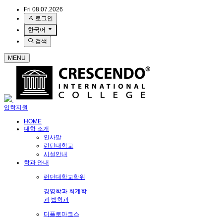
Fri 08.07.2026
로그인
한국어
검색
MENU
입학지원
HOME
대학 소개
인사말
런던대학교
시설안내
학과 안내
런던대학교학위
경영학과
회계학
과
법학과
디플로마코스