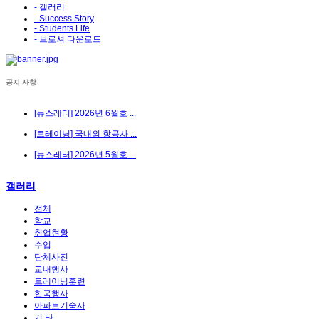
- 갤러리
- Success Story
- Students Life
- 브로셔 다운로드
공지 사항
[뉴스레터] 2026년 6월호 ...
[트레이닝] 국내외 항공사 ...
[뉴스레터] 2026년 5월호 ...
갤러리
전체
학교
취업현황
수업
단체사진
교내행사
트레이닝훈련
한국행사
아파트기숙사
기 타