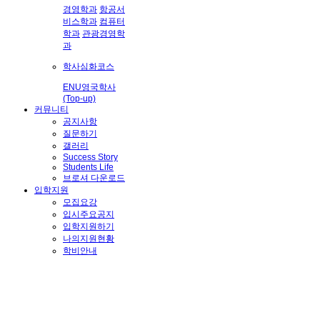
경영학과
항공서
비스학과
컴퓨터
학과
관광경영학
과
학사심화코스
ENU영국학사
(Top-up)
커뮤니티
공지사항
질문하기
갤러리
Success Story
Students Life
브로셔 다운로드
입학지원
모집요강
입시주요공지
입학지원하기
나의지원현황
학비안내