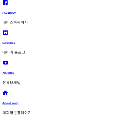
FACEBOOK
페이스북페이지
Naver Blog
네이버 블로그
YOUTUBE
유튜브채널
Airline Faculty
학과영문홈페이지
Crescendo International College, 크레센도 국제대학교
PTD204446, Lebuh Cemerlang, Taman Desa Cemerlang, 81800 Ulu Tiram,