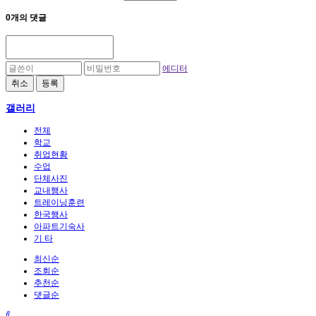
0개의 댓글
에디터
취소
등록
갤러리
전체
학교
취업현황
수업
단체사진
교내행사
트레이닝훈련
한국행사
아파트기숙사
기 타
최신순
조회순
추천순
댓글순