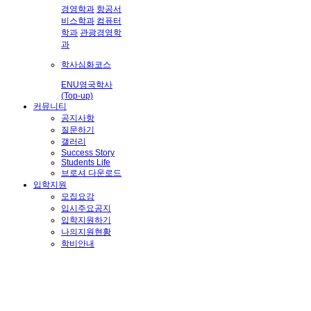
경영학과
항공서
비스학과
컴퓨터
학과
관광경영학
과
학사심화코스
ENU영국학사
(Top-up)
커뮤니티
공지사항
질문하기
갤러리
Success Story
Students Life
브로셔 다운로드
입학지원
모집요강
입시주요공지
입학지원하기
나의지원현황
학비안내