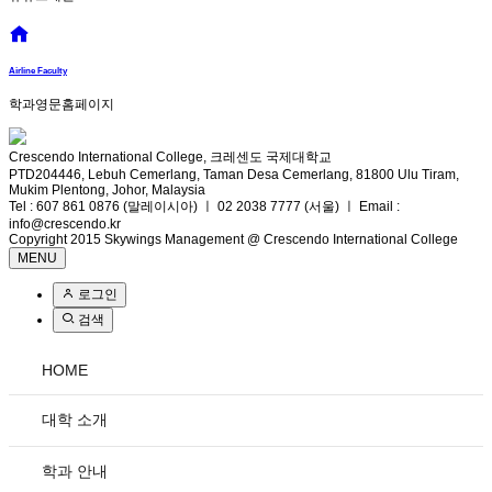
Airline Faculty
학과영문홈페이지
Crescendo International College, 크레센도 국제대학교
PTD204446, Lebuh Cemerlang, Taman Desa Cemerlang, 81800 Ulu Tiram,
Mukim Plentong, Johor, Malaysia
Tel : 607 861 0876 (말레이시아) ㅣ 02 2038 7777 (서울) ㅣ Email :
info@crescendo.kr
Copyright 2015 Skywings Management @ Crescendo International College
MENU
로그인
검색
HOME
대학 소개
학과 안내