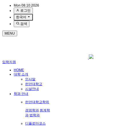
Mon 08.10.2026
로그인
한국어
검색
MENU
입학지원
HOME
대학 소개
인사말
런던대학교
시설안내
학과 안내
런던대학교학위
경영학과
회계학
과
법학과
디플로마코스