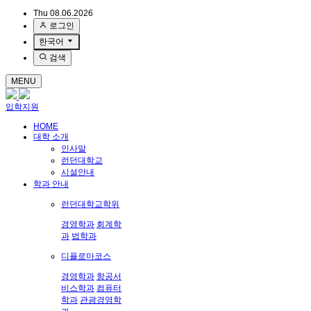
Thu 08.06.2026
로그인
한국어
검색
MENU
입학지원
HOME
대학 소개
인사말
런던대학교
시설안내
학과 안내
런던대학교학위
경영학과
회계학
과
법학과
디플로마코스
경영학과
항공서
비스학과
컴퓨터
학과
관광경영학