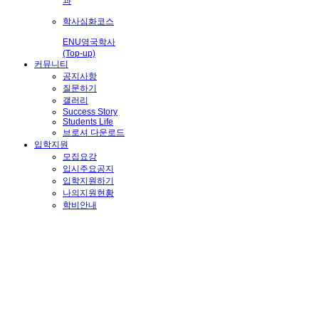
과
학사심화코스
ENU영국학사
(Top-up)
커뮤니티
공지사항
질문하기
갤러리
Success Story
Students Life
브로셔 다운로드
입학지원
모집요강
입시주요공지
입학지원하기
나의지원현황
학비안내