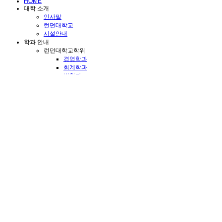
HOME
대학 소개
인사말
런던대학교
시설안내
학과 안내
런던대학교학위
경영학과
회계학과
법학과
디플로마코스
경영학과
항공서비스학과
컴퓨터학과
관광경영학과
학사심화코스
ENU영국학사(Top-up)
커뮤니티
공지사항
질문하기
갤러리
Success Story
Students Life
브로셔 다운로드
입학지원
모집요강
입시주요공지