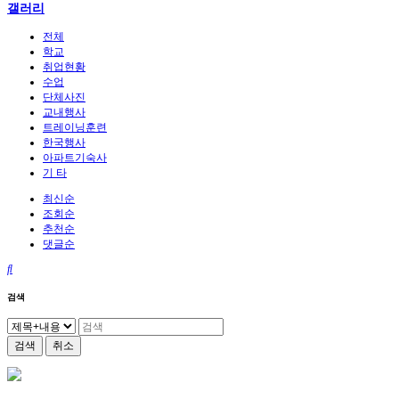
갤러리
전체
학교
취업현황
수업
단체사진
교내행사
트레이닝훈련
한국행사
아파트기숙사
기 타
최신순
조회순
추천순
댓글순
검색
검색
취소