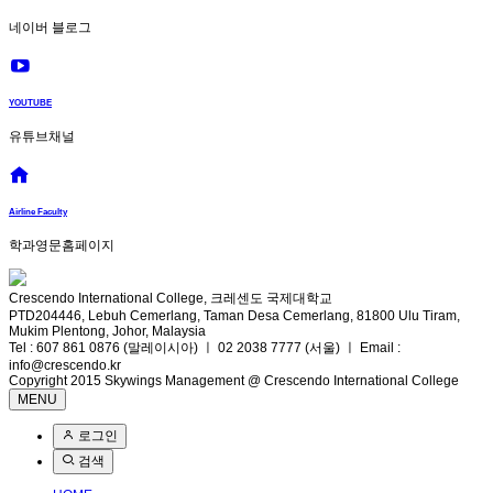
네이버 블로그
YOUTUBE
유튜브채널
Airline Faculty
학과영문홈페이지
Crescendo International College, 크레센도 국제대학교
PTD204446, Lebuh Cemerlang, Taman Desa Cemerlang, 81800 Ulu Tiram,
Mukim Plentong, Johor, Malaysia
Tel : 607 861 0876 (말레이시아) ㅣ 02 2038 7777 (서울) ㅣ Email :
info@crescendo.kr
Copyright 2015 Skywings Management @ Crescendo International College
MENU
로그인
검색