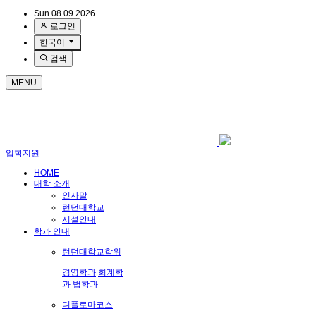
Sun 08.09.2026
로그인
한국어
검색
MENU
입학지원
HOME
대학 소개
인사말
런던대학교
시설안내
학과 안내
런던대학교학위
경영학과
회계학
과
법학과
디플로마코스