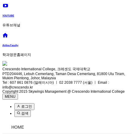
YOUTUBE
유튜브채널
Airline Faculty
학과영문홈페이지
Crescendo International College, 크레센도 국제대학교
PTD204446, Lebuh Cemerlang, Taman Desa Cemerlang, 81800 Ulu Tiram,
Mukim Plentong, Johor, Malaysia
Tel : 607 861 0876 (말레이시아) ㅣ 02 2038 7777 (서울) ㅣ Email :
info@crescendo.kr
Copyright 2015 Skywings Management @ Crescendo International College
MENU
로그인
검색
HOME