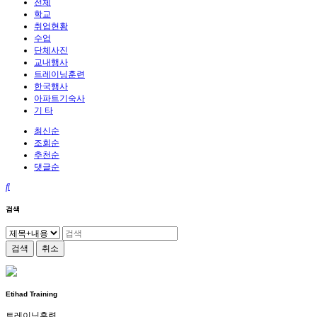
전체
학교
취업현황
수업
단체사진
교내행사
트레이닝훈련
한국행사
아파트기숙사
기 타
최신순
조회순
추천순
댓글순
검색
검색
취소
Etihad Training
트레이닝훈련