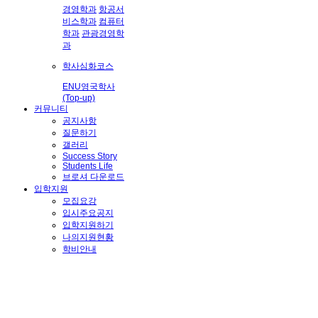
경영학과
항공서
비스학과
컴퓨터
학과
관광경영학
과
학사심화코스
ENU영국학사
(Top-up)
커뮤니티
공지사항
질문하기
갤러리
Success Story
Students Life
브로셔 다운로드
입학지원
모집요강
입시주요공지
입학지원하기
나의지원현황
학비안내