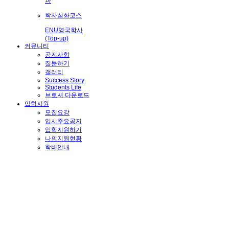
과
학사심화코스
ENU영국학사
(Top-up)
커뮤니티
공지사항
질문하기
갤러리
Success Story
Students Life
브로셔 다운로드
입학지원
모집요강
입시주요공지
입학지원하기
나의지원현황
학비안내