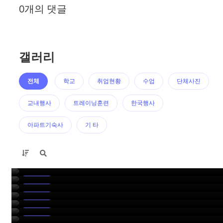
0개의 댓글
갤러리
전체
학교
취업현황
수업
단체사진
교내행사
트레이닝훈련
한국행사
아파트기숙사
기 타
2024 젯스타항공 합격자 ANGEL BOO
2024 젯스타항공 합격자 SHANIE THAM
2024 젯스타항공 합격자 NAMHYUN GO
취업현황
2024 젯스타항공 합격자 EUNBEEN SEO
취업현황
2024 젯스타항공 합격자 SUBIN WON
취업현황
2024 젯스타항공 합격자 JIYUN NAM
취업현황
2024 사우디아항공 합격자 YEJI PARK
취업현황
2024 에어아시아X 합격자 JISU OH
취업현황