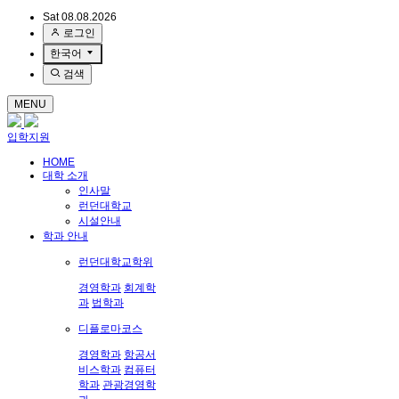
Sat 08.08.2026
로그인
한국어
검색
MENU
입학지원
HOME
대학 소개
인사말
런던대학교
시설안내
학과 안내
런던대학교학위
경영학과
회계학
과
법학과
디플로마코스
경영학과
항공서
비스학과
컴퓨터
학과
관광경영학