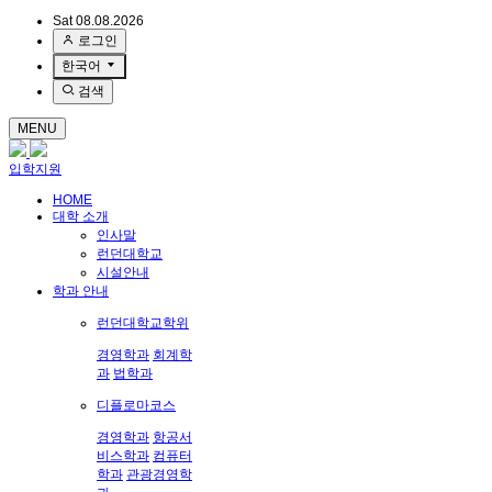
Sat 08.08.2026
로그인
한국어
검색
MENU
입학지원
HOME
대학 소개
인사말
런던대학교
시설안내
학과 안내
런던대학교학위
경영학과
회계학
과
법학과
디플로마코스
경영학과
항공서
비스학과
컴퓨터
학과
관광경영학