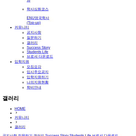
과
학사심화코스
ENU영국학사
(Top-up)
커뮤니티
공지사항
질문하기
갤러리
Success Story
Students Life
브로셔 다운로드
입학지원
모집요강
입시주요공지
입학지원하기
나의지원현황
학비안내
갤러리
HOME
커뮤니티
갤러리
공지사항
질문하기
갤러리
Success Story
Students Life
브로셔 다운로드