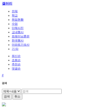
갤러리
전체
학교
취업현황
수업
단체사진
교내행사
트레이닝훈련
한국행사
아파트기숙사
기 타
최신순
조회순
추천순
댓글순
검색
검색
취소