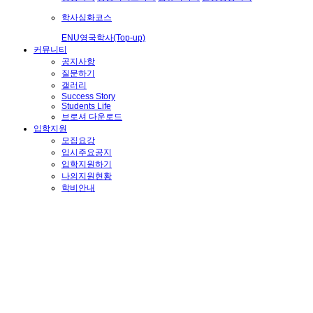
학사심화코스
ENU영국학사(Top-up)
커뮤니티
공지사항
질문하기
갤러리
Success Story
Students Life
브로셔 다운로드
입학지원
모집요강
입시주요공지
입학지원하기
나의지원현황
학비안내