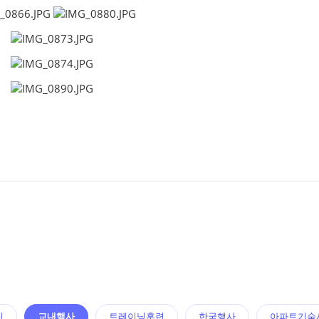
진
교내행사
트레이닝훈련
한국행사
아파트기숙