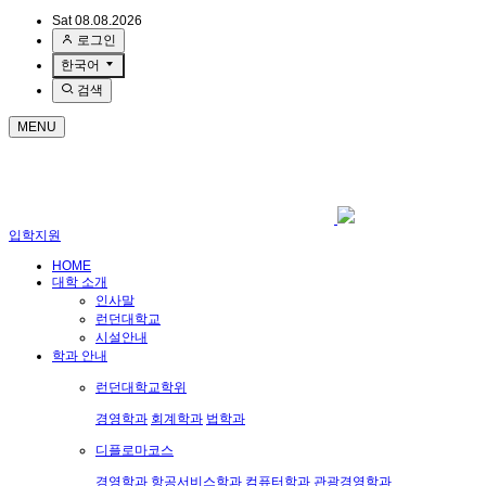
Sat 08.08.2026
로그인
한국어
검색
MENU
입학지원
HOME
대학 소개
인사말
런던대학교
시설안내
학과 안내
런던대학교학위
경영학과
회계학과
법학과
디플로마코스
경영학과
항공서비스학과
컴퓨터학과
관광경영학과