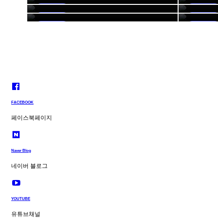
2019 에어크루나잇
2019 Chor
교내행사
교내행사
교내행사
교내행사
교내행사
교내행사
FACEBOOK
페이스북페이지
Naver Blog
네이버 블로그
YOUTUBE
유튜브채널