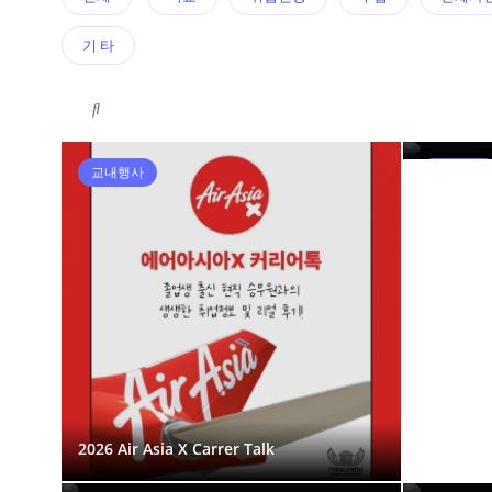
기 타
2024 Alu
교내행사
교내행사
2026 Air Asia X Carrer Talk
2024 Choral Speaking
2022 에
2019 Miss Crescendo
2019 Mis