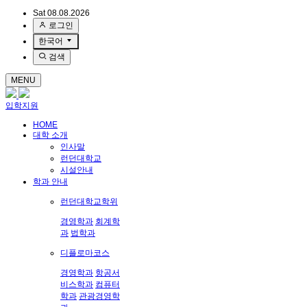
Sat 08.08.2026
로그인
한국어
검색
MENU
입학지원
HOME
대학 소개
인사말
런던대학교
시설안내
학과 안내
런던대학교학위
경영학과
회계학
과
법학과
디플로마코스
경영학과
항공서
비스학과
컴퓨터
학과
관광경영학