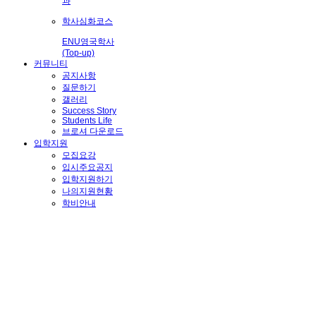
과
학사심화코스
ENU영국학사
(Top-up)
커뮤니티
공지사항
질문하기
갤러리
Success Story
Students Life
브로셔 다운로드
입학지원
모집요강
입시주요공지
입학지원하기
나의지원현황
학비안내