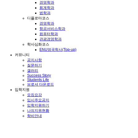
경영학과
회계학과
법학과
디플로마코스
경영학과
항공서비스학과
컴퓨터학과
관광경영학과
학사심화코스
ENU영국학사(Top-up)
커뮤니티
공지사항
질문하기
갤러리
Success Story
Students Life
브로셔 다운로드
입학지원
모집요강
입시주요공지
입학지원하기
나의지원현황
학비안내