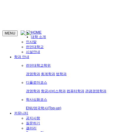
HOME
MENU
대학 소개
인사말
런던대학교
시설안내
학과 안내
런던대학교학위
경영학과
회계학과
법학과
디플로마코스
경영학과
항공서비스학과
컴퓨터학과
관광경영학과
학사심화코스
ENU영국학사(Top-up)
커뮤니티
공지사항
질문하기
갤러리