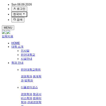
Sun 08.09.2026
로그인
한국어
검색
MENU
입학지원
HOME
대학 소개
인사말
런던대학교
시설안내
학과 안내
런던대학교학위
경영학과
회계학
과
법학과
디플로마코스
경영학과
항공서
비스학과
컴퓨터
학과
관광경영학