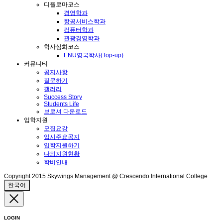
디플로마코스
경영학과
항공서비스학과
컴퓨터학과
관광경영학과
학사심화코스
ENU영국학사(Top-up)
커뮤니티
공지사항
질문하기
갤러리
Success Story
Students Life
브로셔 다운로드
입학지원
모집요강
입시주요공지
입학지원하기
나의지원현황
학비안내
Copyright 2015 Skywings Management @ Crescendo International College
한국어
LOGIN