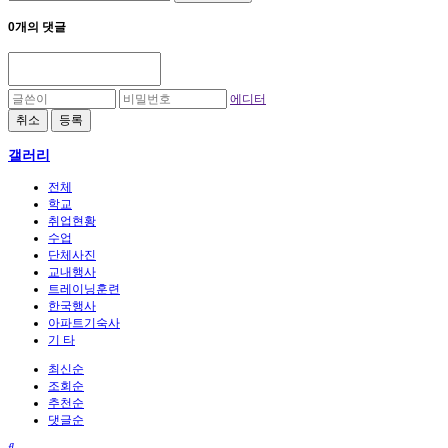
0개의 댓글
에디터
취소
등록
갤러리
전체
학교
취업현황
수업
단체사진
교내행사
트레이닝훈련
한국행사
아파트기숙사
기 타
최신순
조회순
추천순
댓글순