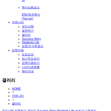
과
학사심화코스
ENU영국학사
(Top-up)
커뮤니티
공지사항
질문하기
갤러리
Success Story
Students Life
브로셔 다운로드
입학지원
모집요강
입시주요공지
입학지원하기
나의지원현황
학비안내
갤러리
HOME
커뮤니티
갤러리
공지사항
질문하기
갤러리
Success Story
Students Life
브로셔 다운로드