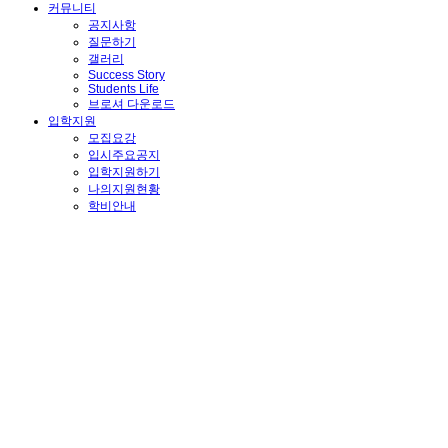
커뮤니티
공지사항
질문하기
갤러리
Success Story
Students Life
브로셔 다운로드
입학지원
모집요강
입시주요공지
입학지원하기
나의지원현황
학비안내