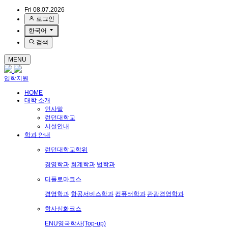
Fri 08.07.2026
로그인
한국어
검색
MENU
입학지원
HOME
대학 소개
인사말
런던대학교
시설안내
학과 안내
런던대학교학위
경영학과
회계학과
법학과
디플로마코스
경영학과
항공서비스학과
컴퓨터학과
관광경영학과
학사심화코스
ENU영국학사(Top-up)