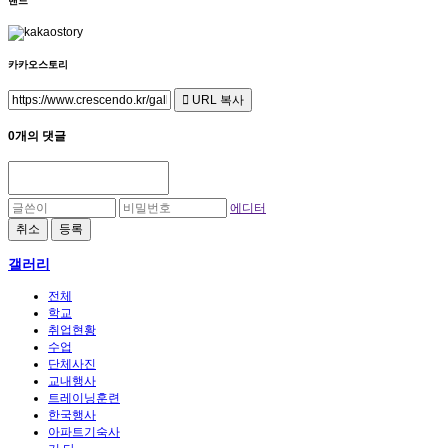
밴드
카카오스토리
URL 복사
0개의 댓글
에디터
취소
등록
갤러리
전체
학교
취업현황
수업
단체사진
교내행사
트레이닝훈련
한국행사
아파트기숙사