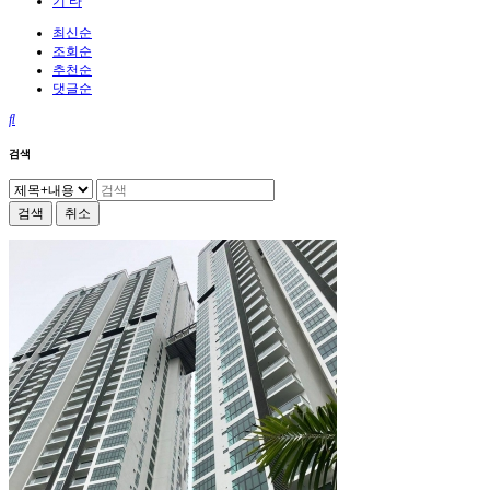
기 타
최신순
조회순
추천순
댓글순
검색
검색
취소