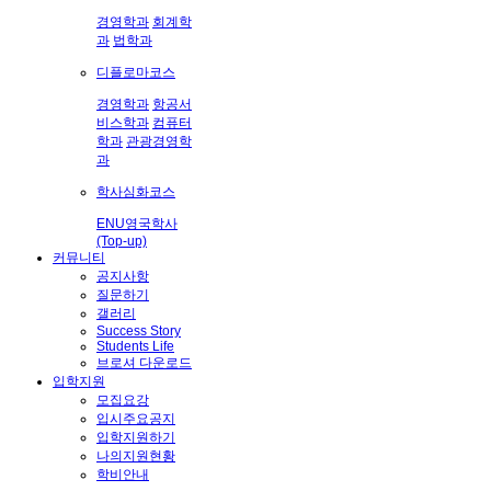
경영학과
회계학
과
법학과
디플로마코스
경영학과
항공서
비스학과
컴퓨터
학과
관광경영학
과
학사심화코스
ENU영국학사
(Top-up)
커뮤니티
공지사항
질문하기
갤러리
Success Story
Students Life
브로셔 다운로드
입학지원
모집요강
입시주요공지
입학지원하기
나의지원현황
학비안내