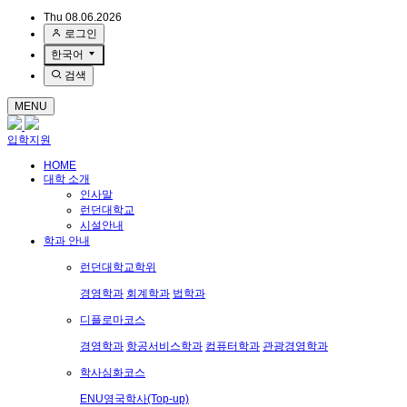
Thu 08.06.2026
로그인
한국어
검색
MENU
입학지원
HOME
대학 소개
인사말
런던대학교
시설안내
학과 안내
런던대학교학위
경영학과
회계학과
법학과
디플로마코스
경영학과
항공서비스학과
컴퓨터학과
관광경영학과
학사심화코스
ENU영국학사(Top-up)