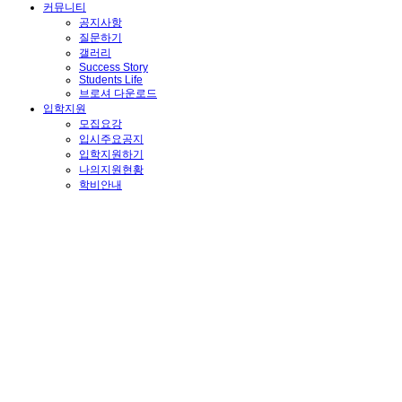
커뮤니티
공지사항
질문하기
갤러리
Success Story
Students Life
브로셔 다운로드
입학지원
모집요강
입시주요공지
입학지원하기
나의지원현황
학비안내