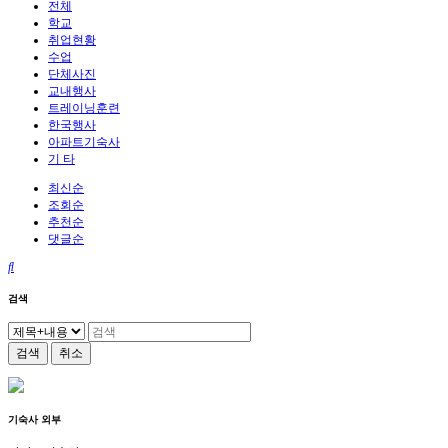
전체
학교
취업현황
수업
단체사진
교내행사
트레이닝훈련
한국행사
아파트기숙사
기 타
최신순
조회순
추천순
댓글순
검색
검색
취소
기숙사 외부