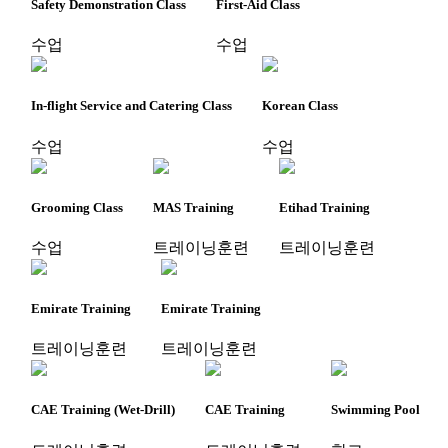
Safety Demonstration Class
First-Aid Class
수업
수업
In-flight Service and Catering Class
Korean Class
수업
수업
Grooming Class
MAS Training
Etihad Training
수업
트레이닝훈련
트레이닝훈련
Emirate Training
Emirate Training
트레이닝훈련
트레이닝훈련
CAE Training (Wet-Drill)
CAE Training
Swimming Pool