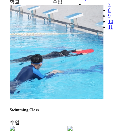
학교
수업
7
8
9
10
11
Swimming Class
수업