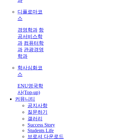
과
디플로마코
스
경영학과
항
공서비스학
과
컴퓨터학
과
관광경영
학과
학사심화코
스
ENU영국학
사(Top-up)
커뮤니티
공지사항
질문하기
갤러리
Success Story
Students Life
브로셔 다운로드