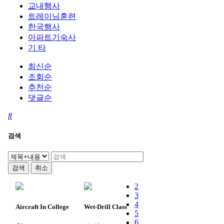
교내행사
트레이닝훈련
한국행사
아파트기숙사
기 타
최신순
조회순
추천순
댓글순
검색
검색
취소
2
3
4
Aircraft In College
Wet-Drill Class
5
6