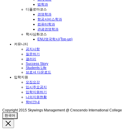
법학과
디플로마코스
경영학과
항공서비스학과
컴퓨터학과
관광경영학과
학사심화코스
ENU영국학사(Top-up)
커뮤니티
공지사항
질문하기
갤러리
Success Story
Students Life
브로셔 다운로드
입학지원
모집요강
입시주요공지
입학지원하기
나의지원현황
학비안내
Copyright 2015 Skywings Management @ Crescendo International College
한국어