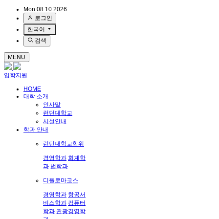
Mon 08.10.2026
로그인
한국어
검색
MENU
입학지원
HOME
대학 소개
인사말
런던대학교
시설안내
학과 안내
런던대학교학위
경영학과
회계학
과
법학과
디플로마코스
경영학과
항공서
비스학과
컴퓨터
학과
관광경영학