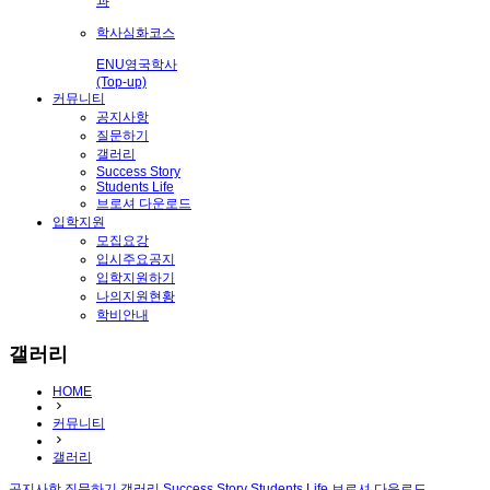
과
학사심화코스
ENU영국학사
(Top-up)
커뮤니티
공지사항
질문하기
갤러리
Success Story
Students Life
브로셔 다운로드
입학지원
모집요강
입시주요공지
입학지원하기
나의지원현황
학비안내
갤러리
HOME
커뮤니티
갤러리
공지사항
질문하기
갤러리
Success Story
Students Life
브로셔 다운로드