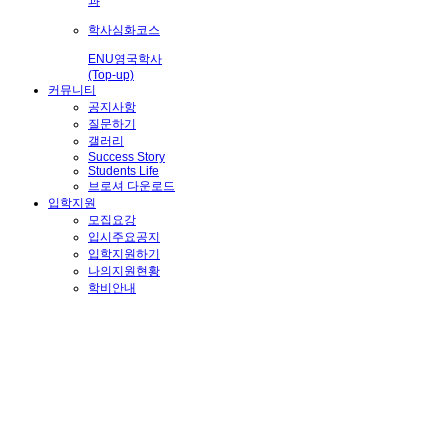
과
학사심화코스
ENU영국학사
(Top-up)
커뮤니티
공지사항
질문하기
갤러리
Success Story
Students Life
브로셔 다운로드
입학지원
모집요강
입시주요공지
입학지원하기
나의지원현황
학비안내