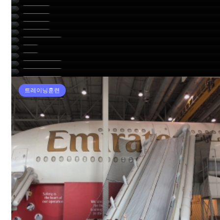
취업현황
2025 말레이시아항공 합격자 SHANIE THAM
단체사진
2022 커리어톡 (STARTEK)
교내행사
2022 Etihad & Emirates Training
취업현황
Korean Class
교내행사
Grooming Class
트레이닝훈련
MAS Training
수업
Etihad Training
수업
Emirate Training
트레이닝훈련
트레이닝훈련
트레이닝훈련
트레이닝훈련