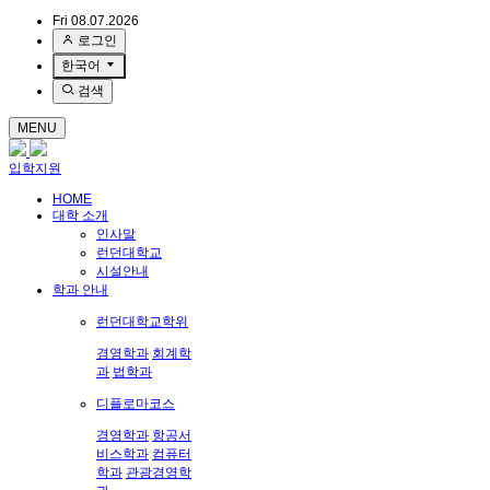
Fri 08.07.2026
로그인
한국어
검색
MENU
입학지원
HOME
대학 소개
인사말
런던대학교
시설안내
학과 안내
런던대학교학위
경영학과
회계학
과
법학과
디플로마코스
경영학과
항공서
비스학과
컴퓨터
학과
관광경영학