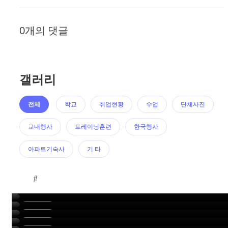
0개의 댓글
갤러리
전체
학교
취업현황
수업
단체사진
교내행사
트레이닝훈련
한국행사
아파트기숙사
기 타
2022 말레이시아항공 합격자 YELIM KWON
2022 말레이시아항공 합격자 SUGYEONG SONG
2022 카타르항공 합격자 PRIYA
취업현황
2022 에티하드항공 합격자 YOOHEE SON
취업현황
Air Crew Night (2022)
취업현황
2022 에어크루나잇