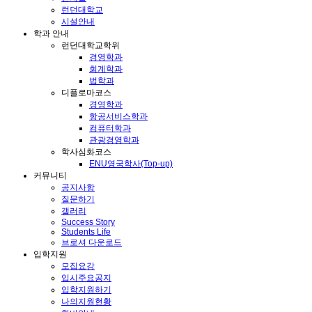
런던대학교
시설안내
학과 안내
런던대학교학위
경영학과
회계학과
법학과
디플로마코스
경영학과
항공서비스학과
컴퓨터학과
관광경영학과
학사심화코스
ENU영국학사(Top-up)
커뮤니티
공지사항
질문하기
갤러리
Success Story
Students Life
브로셔 다운로드
입학지원
모집요강
입시주요공지
입학지원하기
나의지원현황