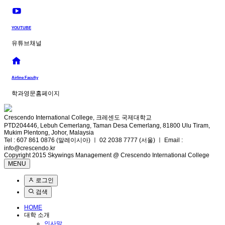
YOUTUBE
유튜브채널
Airline Faculty
학과영문홈페이지
Crescendo International College, 크레센도 국제대학교
PTD204446, Lebuh Cemerlang, Taman Desa Cemerlang, 81800 Ulu Tiram,
Mukim Plentong, Johor, Malaysia
Tel : 607 861 0876 (말레이시아) ㅣ 02 2038 7777 (서울) ㅣ Email :
info@crescendo.kr
Copyright 2015 Skywings Management @ Crescendo International College
MENU
로그인
검색
HOME
대학 소개
인사말