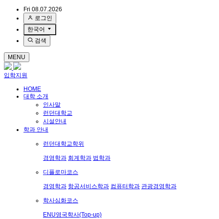
Fri 08.07.2026
로그인
한국어
검색
MENU
입학지원
HOME
대학 소개
인사말
런던대학교
시설안내
학과 안내
런던대학교학위
경영학과
회계학과
법학과
디플로마코스
경영학과
항공서비스학과
컴퓨터학과
관광경영학과
학사심화코스
ENU영국학사(Top-up)