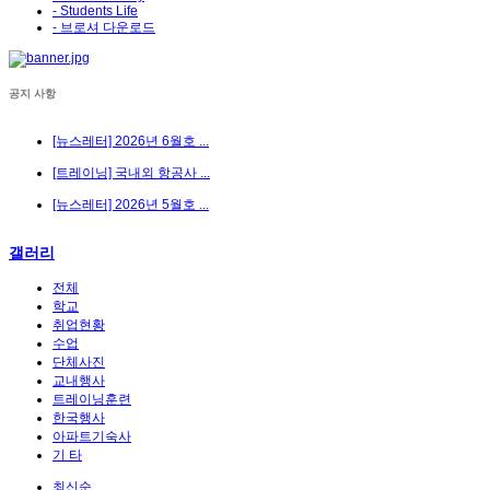
- Students Life
- 브로셔 다운로드
공지 사항
[뉴스레터] 2026년 6월호 ...
[트레이닝] 국내외 항공사 ...
[뉴스레터] 2026년 5월호 ...
갤러리
전체
학교
취업현황
수업
단체사진
교내행사
트레이닝훈련
한국행사
아파트기숙사
기 타
최신순