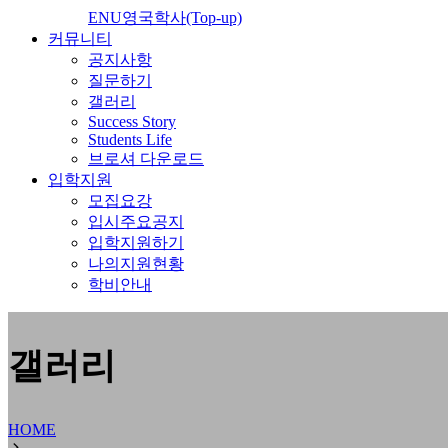
ENU영국학사(Top-up)
커뮤니티
공지사항
질문하기
갤러리
Success Story
Students Life
브로셔 다운로드
입학지원
모집요강
입시주요공지
입학지원하기
나의지원현황
학비안내
갤러리
HOME