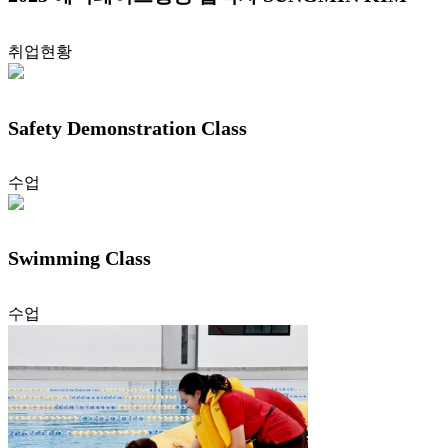
취업현황
Safety Demonstration Class
수업
Swimming Class
수업