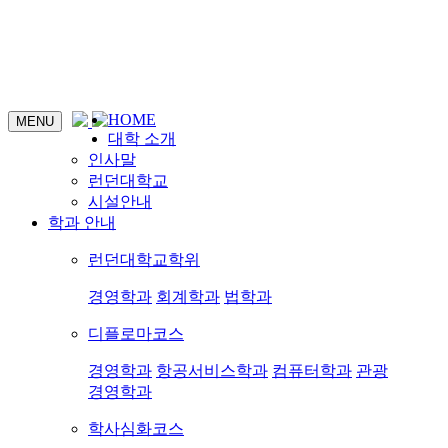
HOME
MENU
대학 소개
인사말
런던대학교
시설안내
학과 안내
런던대학교학위
경영학과
회계학과
법학과
디플로마코스
경영학과
항공서비스학과
컴퓨터학과
관광
경영학과
학사심화코스