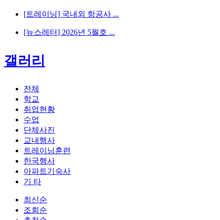
[트레이닝] 국내외 항공사 ...
[뉴스레터] 2026년 5월호 ...
갤러리
전체
학교
취업현황
수업
단체사진
교내행사
트레이닝훈련
한국행사
아파트기숙사
기 타
최신순
조회순