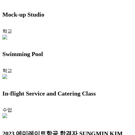
Mock-up Studio
학교
Swimming Pool
학교
In-flight Service and Catering Class
수업
2023 에미레이트항공 합격자 SUNGMIN KIM