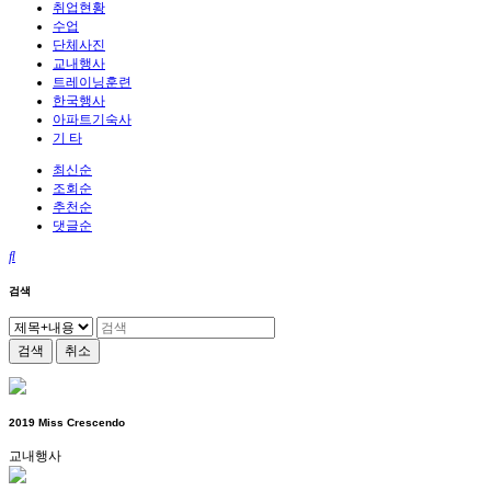
취업현황
수업
단체사진
교내행사
트레이닝훈련
한국행사
아파트기숙사
기 타
최신순
조회순
추천순
댓글순
검색
검색
취소
2019 Miss Crescendo
교내행사