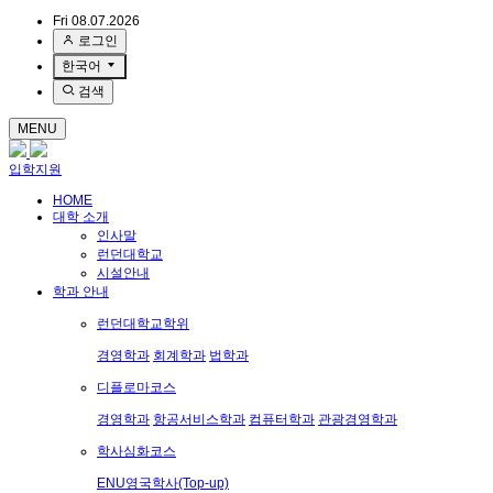
Fri 08.07.2026
로그인
한국어
검색
MENU
입학지원
HOME
대학 소개
인사말
런던대학교
시설안내
학과 안내
런던대학교학위
경영학과
회계학과
법학과
디플로마코스
경영학과
항공서비스학과
컴퓨터학과
관광경영학과
학사심화코스
ENU영국학사(Top-up)