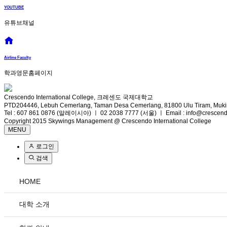
YOUTUBE
유튜브채널
Airline Faculty
학과영문홈페이지
Crescendo International College, 크레센도 국제대학교
PTD204446, Lebuh Cemerlang, Taman Desa Cemerlang, 81800 Ulu Tiram, Mukim
Tel : 607 861 0876 (말레이시아) ㅣ 02 2038 7777 (서울) ㅣ Email : info@crescend
Copyright 2015 Skywings Management @ Crescendo International College
MENU
로그인
검색
HOME
대학 소개