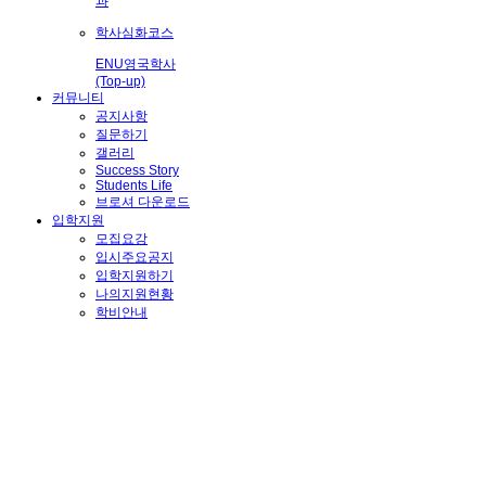
과
학사심화코스
ENU영국학사
(Top-up)
커뮤니티
공지사항
질문하기
갤러리
Success Story
Students Life
브로셔 다운로드
입학지원
모집요강
입시주요공지
입학지원하기
나의지원현황
학비안내