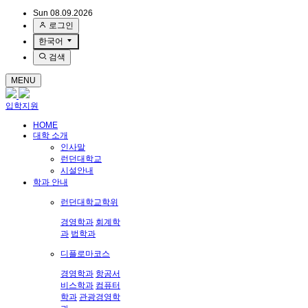
Sun 08.09.2026
로그인
한국어
검색
MENU
입학지원
HOME
대학 소개
인사말
런던대학교
시설안내
학과 안내
런던대학교학위
경영학과
회계학
과
법학과
디플로마코스
경영학과
항공서
비스학과
컴퓨터
학과
관광경영학