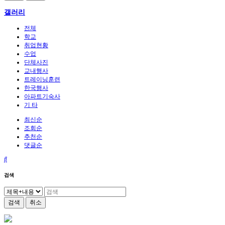
갤러리
전체
학교
취업현황
수업
단체사진
교내행사
트레이닝훈련
한국행사
아파트기숙사
기 타
최신순
조회순
추천순
댓글순
검색
검색
취소