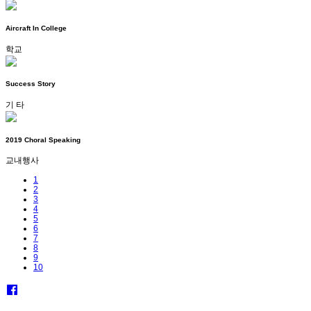
Aircraft In College
학교
Success Story
기 타
2019 Choral Speaking
교내행사
1
2
3
4
5
6
7
8
9
10