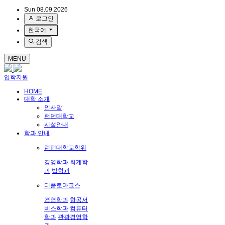
Sun 08.09.2026
로그인
한국어
검색
MENU
입학지원
HOME
대학 소개
인사말
런던대학교
시설안내
학과 안내
런던대학교학위
경영학과
회계학
과
법학과
디플로마코스
경영학과
항공서
비스학과
컴퓨터
학과
관광경영학