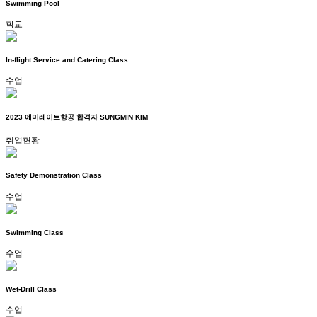
Swimming Pool
학교
In-flight Service and Catering Class
수업
2023 에미레이트항공 합격자 SUNGMIN KIM
취업현황
Safety Demonstration Class
수업
Swimming Class
수업
Wet-Drill Class
수업