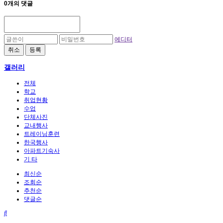
0개의 댓글
에디터
취소
등록
갤러리
전체
학교
취업현황
수업
단체사진
교내행사
트레이닝훈련
한국행사
아파트기숙사
기 타
최신순
조회순
추천순
댓글순