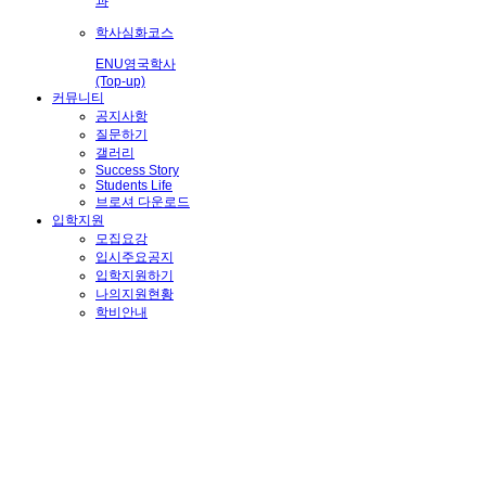
과
학사심화코스
ENU영국학사
(Top-up)
커뮤니티
공지사항
질문하기
갤러리
Success Story
Students Life
브로셔 다운로드
입학지원
모집요강
입시주요공지
입학지원하기
나의지원현황
학비안내