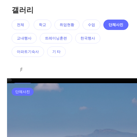
갤러리
전체
학교
취업현황
수업
단체사진
교내행사
트레이닝훈련
한국행사
아파트기숙사
기 타
Air Crew Night (2022)
단체사진
단체사진