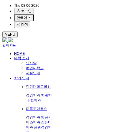
Thu 08.06.2026
로그인
한국어
검색
MENU
입학지원
HOME
대학 소개
인사말
런던대학교
시설안내
학과 안내
런던대학교학위
경영학과
회계학
과
법학과
디플로마코스
경영학과
항공서
비스학과
컴퓨터
학과
관광경영학