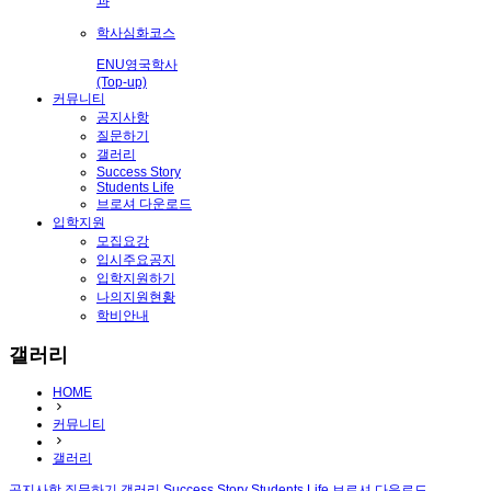
과
학사심화코스
ENU영국학사
(Top-up)
커뮤니티
공지사항
질문하기
갤러리
Success Story
Students Life
브로셔 다운로드
입학지원
모집요강
입시주요공지
입학지원하기
나의지원현황
학비안내
갤러리
HOME
커뮤니티
갤러리
공지사항
질문하기
갤러리
Success Story
Students Life
브로셔 다운로드