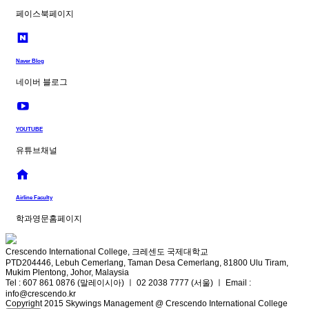
페이스북페이지
Naver Blog
네이버 블로그
YOUTUBE
유튜브채널
Airline Faculty
학과영문홈페이지
Crescendo International College, 크레센도 국제대학교
PTD204446, Lebuh Cemerlang, Taman Desa Cemerlang, 81800 Ulu Tiram,
Mukim Plentong, Johor, Malaysia
Tel : 607 861 0876 (말레이시아) ㅣ 02 2038 7777 (서울) ㅣ Email :
info@crescendo.kr
Copyright 2015 Skywings Management @ Crescendo International College