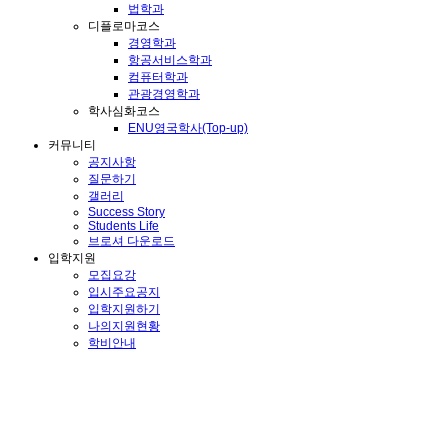
법학과
디플로마코스
경영학과
항공서비스학과
컴퓨터학과
관광경영학과
학사심화코스
ENU영국학사(Top-up)
커뮤니티
공지사항
질문하기
갤러리
Success Story
Students Life
브로셔 다운로드
입학지원
모집요강
입시주요공지
입학지원하기
나의지원현황
학비안내