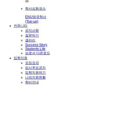
과
학사심화코스
ENU영국학사
(Top-up)
커뮤니티
공지사항
질문하기
갤러리
Success Story
Students Life
브로셔 다운로드
입학지원
모집요강
입시주요공지
입학지원하기
나의지원현황
학비안내