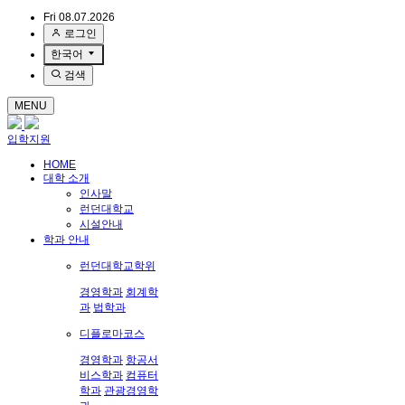
Fri 08.07.2026
로그인
한국어
검색
MENU
입학지원
HOME
대학 소개
인사말
런던대학교
시설안내
학과 안내
런던대학교학위
경영학과
회계학
과
법학과
디플로마코스
경영학과
항공서
비스학과
컴퓨터
학과
관광경영학