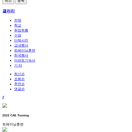
취소
등록
갤러리
전체
학교
취업현황
수업
단체사진
교내행사
트레이닝훈련
한국행사
아파트기숙사
기 타
최신순
조회순
추천순
댓글순
2022 CAE Training
트레이닝훈련