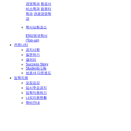
경영학과
항공서
비스학과
컴퓨터
학과
관광경영학
과
학사심화코스
ENU영국학사
(Top-up)
커뮤니티
공지사항
질문하기
갤러리
Success Story
Students Life
브로셔 다운로드
입학지원
모집요강
입시주요공지
입학지원하기
나의지원현황
학비안내