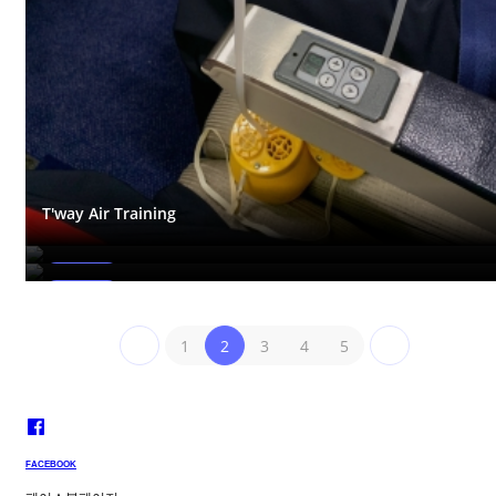
T'way Air Training
T'way Air Training
T'way Air Training
한국행사
한국행사
1
2
3
4
5
FACEBOOK