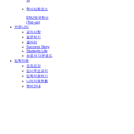
과
학사심화코스
ENU영국학사
(Top-up)
커뮤니티
공지사항
질문하기
갤러리
Success Story
Students Life
브로셔 다운로드
입학지원
모집요강
입시주요공지
입학지원하기
나의지원현황
학비안내