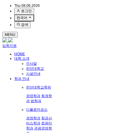
Thu 08.06.2026
로그인
한국어
검색
MENU
입학지원
HOME
대학 소개
인사말
런던대학교
시설안내
학과 안내
런던대학교학위
경영학과
회계학
과
법학과
디플로마코스
경영학과
항공서
비스학과
컴퓨터
학과
관광경영학