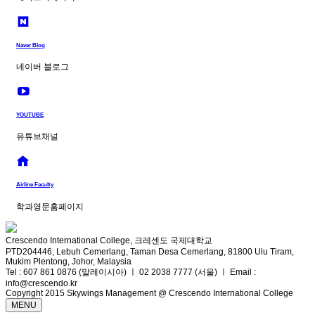
Naver Blog
네이버 블로그
YOUTUBE
유튜브채널
Airline Faculty
학과영문홈페이지
Crescendo International College, 크레센도 국제대학교
PTD204446, Lebuh Cemerlang, Taman Desa Cemerlang, 81800 Ulu Tiram,
Mukim Plentong, Johor, Malaysia
Tel : 607 861 0876 (말레이시아) ㅣ 02 2038 7777 (서울) ㅣ Email :
info@crescendo.kr
Copyright 2015 Skywings Management @ Crescendo International College
MENU