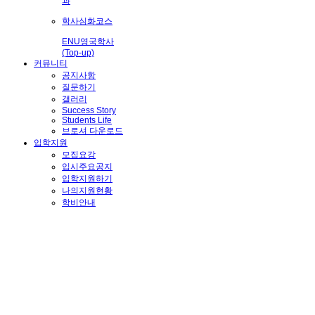
과
학사심화코스
ENU영국학사
(Top-up)
커뮤니티
공지사항
질문하기
갤러리
Success Story
Students Life
브로셔 다운로드
입학지원
모집요강
입시주요공지
입학지원하기
나의지원현황
학비안내