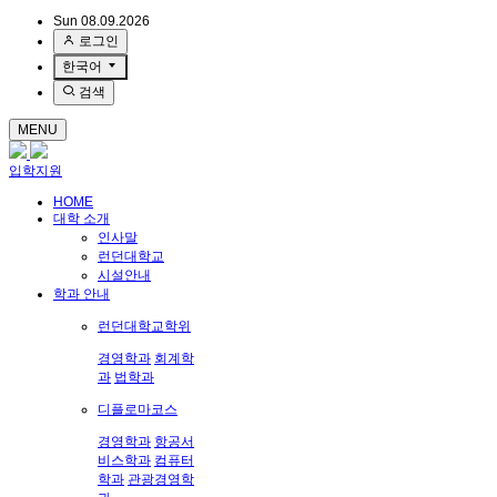
Sun 08.09.2026
로그인
한국어
검색
MENU
입학지원
HOME
대학 소개
인사말
런던대학교
시설안내
학과 안내
런던대학교학위
경영학과
회계학
과
법학과
디플로마코스
경영학과
항공서
비스학과
컴퓨터
학과
관광경영학