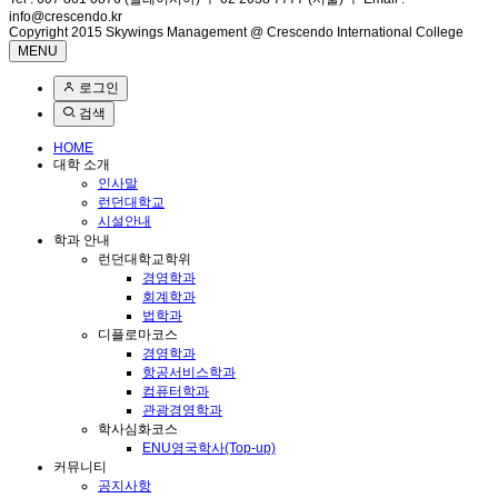
info@crescendo.kr
Copyright 2015 Skywings Management @ Crescendo International College
MENU
로그인
검색
HOME
대학 소개
인사말
런던대학교
시설안내
학과 안내
런던대학교학위
경영학과
회계학과
법학과
디플로마코스
경영학과
항공서비스학과
컴퓨터학과
관광경영학과
학사심화코스
ENU영국학사(Top-up)
커뮤니티
공지사항