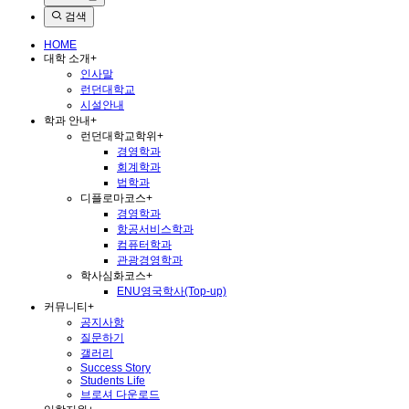
검색
HOME
대학 소개
+
인사말
런던대학교
시설안내
학과 안내
+
런던대학교학위
+
경영학과
회계학과
법학과
디플로마코스
+
경영학과
항공서비스학과
컴퓨터학과
관광경영학과
학사심화코스
+
ENU영국학사(Top-up)
커뮤니티
+
공지사항
질문하기
갤러리
Success Story
Students Life
브로셔 다운로드