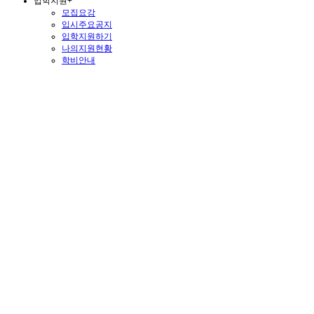
입학지원
+
모집요강
입시주요공지
입학지원하기
나의지원현황
학비안내