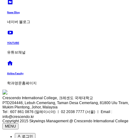
Naver Blog
네이버 블로그
YOUTUBE
유튜브채널
Airline Faculty
학과영문홈페이지
Crescendo International College, 크레센도 국제대학교
PTD204446, Lebuh Cemerlang, Taman Desa Cemerlang, 81800 Ulu Tiram,
Mukim Plentong, Johor, Malaysia
Tel : 607 861 0876 (말레이시아) ㅣ 02 2038 7777 (서울) ㅣ Email :
info@crescendo.kr
Copyright 2015 Skywings Management @ Crescendo International College
MENU
로그인