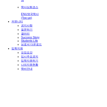
과
학사심화코스
ENU영국학사
(Top-up)
커뮤니티
공지사항
질문하기
갤러리
Success Story
Students Life
브로셔 다운로드
입학지원
모집요강
입시주요공지
입학지원하기
나의지원현황
학비안내