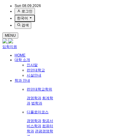
Sun 08.09.2026
로그인
한국어
검색
MENU
입학지원
HOME
대학 소개
인사말
런던대학교
시설안내
학과 안내
런던대학교학위
경영학과
회계학
과
법학과
디플로마코스
경영학과
항공서
비스학과
컴퓨터
학과
관광경영학