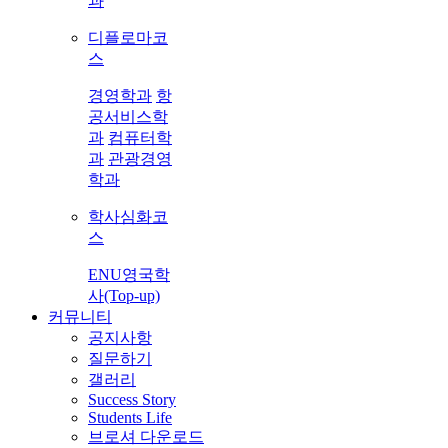
과
디플로마코
스
경영학과
항
공서비스학
과
컴퓨터학
과
관광경영
학과
학사심화코
스
ENU영국학
사(Top-up)
커뮤니티
공지사항
질문하기
갤러리
Success Story
Students Life
브로셔 다운로드