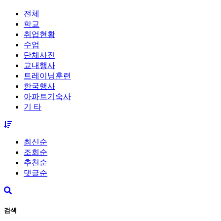
전체
학교
취업현황
수업
단체사진
교내행사
트레이닝훈련
한국행사
아파트기숙사
기 타
최신순
조회순
추천순
댓글순
검색