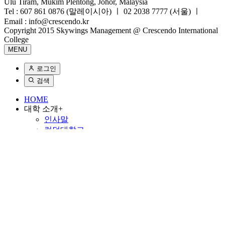
Ulu Tiram, Mukim Plentong, Johor, Malaysia
Tel : 607 861 0876 (말레이시아) ㅣ 02 2038 7777 (서울) ㅣ
Email : info@crescendo.kr
Copyright 2015 Skywings Management @ Crescendo International
College
MENU
로그인
검색
HOME
대학 소개
+
인사말
런던대학교
시설안내
학과 안내
+
런던대학교학위
+
경영학과
회계학과
법학과
디플로마코스
+
경영학과
항공서비스학과