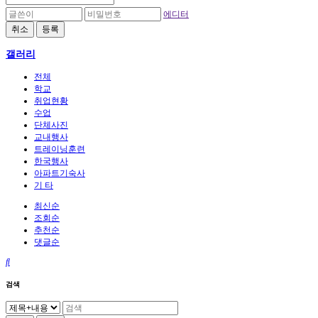
에디터
취소
등록
갤러리
전체
학교
취업현황
수업
단체사진
교내행사
트레이닝훈련
한국행사
아파트기숙사
기 타
최신순
조회순
추천순
댓글순
검색