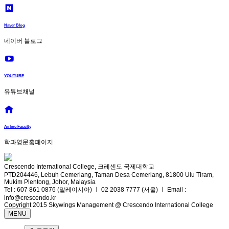
Naver Blog
네이버 블로그
YOUTUBE
유튜브채널
Airline Faculty
학과영문홈페이지
Crescendo International College, 크레센도 국제대학교
PTD204446, Lebuh Cemerlang, Taman Desa Cemerlang, 81800 Ulu Tiram,
Mukim Plentong, Johor, Malaysia
Tel : 607 861 0876 (말레이시아) ㅣ 02 2038 7777 (서울) ㅣ Email :
info@crescendo.kr
Copyright 2015 Skywings Management @ Crescendo International College
MENU