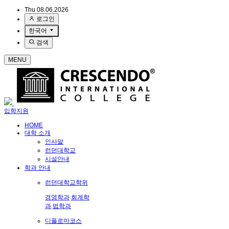
Thu 08.06.2026
로그인
한국어
검색
MENU
입학지원
HOME
대학 소개
인사말
런던대학교
시설안내
학과 안내
런던대학교학위
경영학과
회계학
과
법학과
디플로마코스