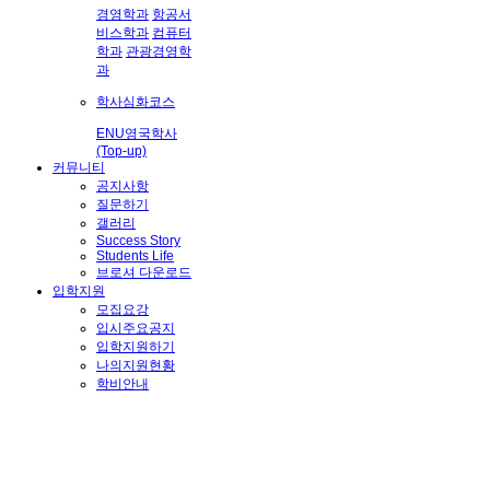
경영학과
항공서
비스학과
컴퓨터
학과
관광경영학
과
학사심화코스
ENU영국학사
(Top-up)
커뮤니티
공지사항
질문하기
갤러리
Success Story
Students Life
브로셔 다운로드
입학지원
모집요강
입시주요공지
입학지원하기
나의지원현황
학비안내