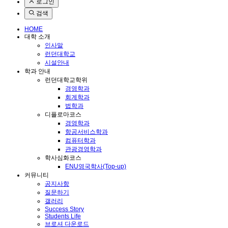
로그인
검색
HOME
대학 소개
인사말
런던대학교
시설안내
학과 안내
런던대학교학위
경영학과
회계학과
법학과
디플로마코스
경영학과
항공서비스학과
컴퓨터학과
관광경영학과
학사심화코스
ENU영국학사(Top-up)
커뮤니티
공지사항
질문하기
갤러리
Success Story
Students Life
브로셔 다운로드