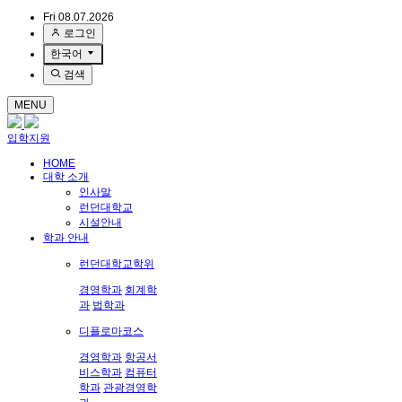
Fri 08.07.2026
로그인
한국어
검색
MENU
입학지원
HOME
대학 소개
인사말
런던대학교
시설안내
학과 안내
런던대학교학위
경영학과
회계학
과
법학과
디플로마코스
경영학과
항공서
비스학과
컴퓨터
학과
관광경영학