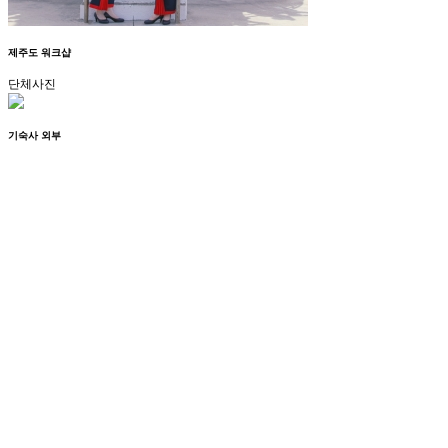
제주도 워크샵
단체사진
기숙사 외부
아파트기숙사
2
3
4
5
6
7
8
9
10
11
FACEBOOK
페이스북페이지