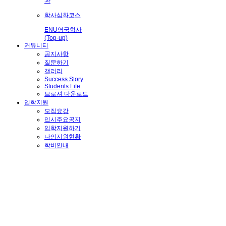
과
학사심화코스
ENU영국학사
(Top-up)
커뮤니티
공지사항
질문하기
갤러리
Success Story
Students Life
브로셔 다운로드
입학지원
모집요강
입시주요공지
입학지원하기
나의지원현황
학비안내