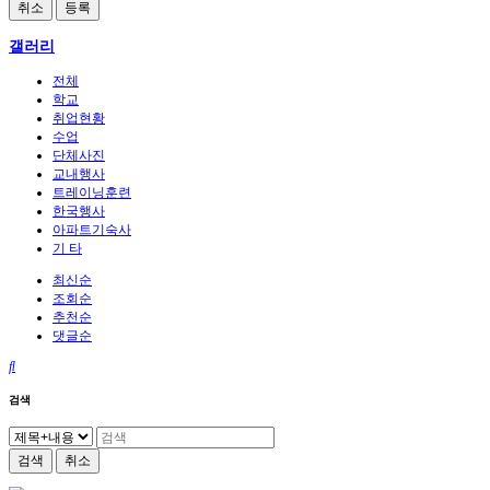
취소
등록
갤러리
전체
학교
취업현황
수업
단체사진
교내행사
트레이닝훈련
한국행사
아파트기숙사
기 타
최신순
조회순
추천순
댓글순
검색
검색
취소