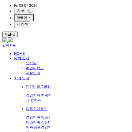
Fri 08.07.2026
로그인
한국어
검색
MENU
입학지원
HOME
대학 소개
인사말
런던대학교
시설안내
학과 안내
런던대학교학위
경영학과
회계학
과
법학과
디플로마코스
경영학과
항공서
비스학과
컴퓨터
학과
관광경영학