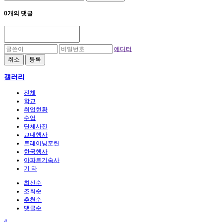
0개의 댓글
에디터
취소
등록
갤러리
전체
학교
취업현황
수업
단체사진
교내행사
트레이닝훈련
한국행사
아파트기숙사
기 타
최신순
조회순
추천순
댓글순