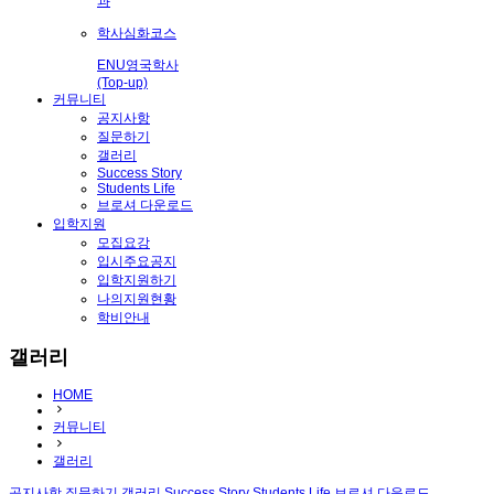
과
학사심화코스
ENU영국학사
(Top-up)
커뮤니티
공지사항
질문하기
갤러리
Success Story
Students Life
브로셔 다운로드
입학지원
모집요강
입시주요공지
입학지원하기
나의지원현황
학비안내
갤러리
HOME
커뮤니티
갤러리
공지사항
질문하기
갤러리
Success Story
Students Life
브로셔 다운로드